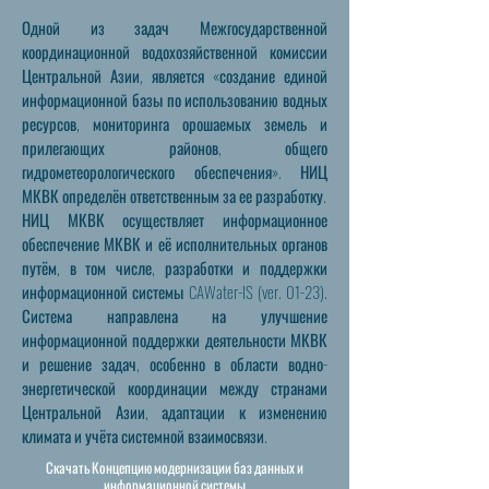
Одной из задач Межгосударственной 
координационной водохозяйственной комиссии 
Центральной Азии, является «создание единой 
информационной базы по использованию водных 
ресурсов, мониторинга орошаемых земель и 
прилегающих районов, общего 
гидрометеорологического обеспечения». НИЦ 
МКВК определён ответственным за ее разработку.

НИЦ МКВК осуществляет информационное 
обеспечение МКВК и её исполнительных органов 
путём, в том числе, разработки и поддержки 
информационной системы CAWater-IS (ver. 01-23). 
Система направлена на улучшение 
информационной поддержки деятельности МКВК 
и решение задач, особенно в области водно-
энергетической координации между странами 
Центральной Азии, адаптации к изменению 
климата и учёта системной взаимосвязи.
Скачать Концепцию модернизации баз данных и
информационной системы