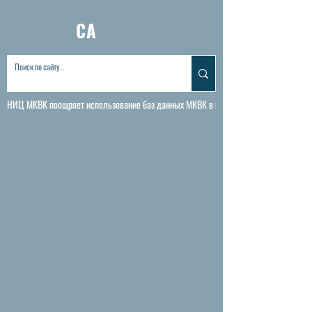
CA
WATER
INFORMATION•SYSTEM
НИЦ МКВК поощряет использование баз данных МКВК в исследовательских и научны