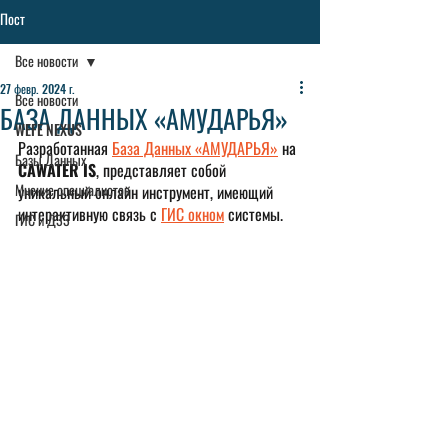
Пост
Все новости
27 февр. 2024 г.
Все новости
БАЗА ДАННЫХ «АМУДАРЬЯ»
WEFE NEXUS
Разработанная 
База Данных «АМУДАРЬЯ»
 на 
Базы Данных
CAWATER IS
, 
представляет собой 
Мнение специалистов
уникальный онлайн инструмент, имеющий 
интерактивную связь с 
ГИС окном
 системы.
ГИС и ДЗЗ