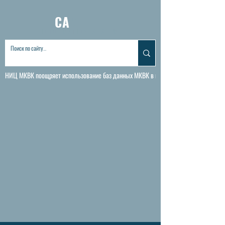
CA
WATER
INFORMATION•SYSTEM
НИЦ МКВК поощряет использование баз данных МКВК в исследовательских и научны