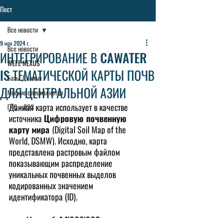
Пост
Все новости
9 мая 2024 г.
Все новости
ИНТЕГРИРОВАНИЕ В CAWATER
WEFE NEXUS
IS ТЕМАТИЧЕСКОЙ КАРТЫ ПОЧВ
Базы Данных
ДЛЯ ЦЕНТРАЛЬНОЙ АЗИИ
Мнение специалистов
Данная карта использует в качестве 
ГИС и ДЗЗ
источника 
Цифровую почвенную 
карту мира 
(Digital Soil Map of the 
World, DSMW). Исходно, карта 
представлена растровым файлом 
показывающим распределение 
уникальных почвенных выделов 
кодированных значением 
идентификатора (ID).