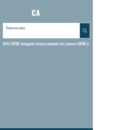
CA
WATER
INFORMATION•SYSTEM
НИЦ МКВК поощряет использование баз данных МКВК в исследовательских и научны